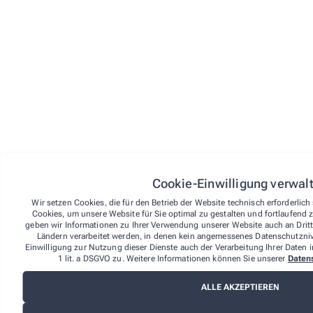
Vertragsabschlusses.
Um Ihr Widerrufsrecht auszuüben, müssen Sie uns (der
Laurentius-Apotheke, Dr. Tom Siener e.K.) mittels einer
eindeutigen Erklärung (z.B. Brief, Telefax oder E-Mail)
über Ihren Entschluss, diesen Vertrag zu widerrufen,
informieren. Sie können das beigefügte Muster-
Widerrufsformular verwenden, das jedoch nicht
vorgeschrieben ist. Sie können Ihr Widerrufsrecht auch
online unter über den Widerrufsbutton im Footer auf der
Website ausüben. Wenn Sie diese Online-Funktion
nutzen, übermitteln wir Ihnen auf einem dauerhaften
Datenträger (z. B. durch eine E-Mail) unverzüglich eine
Eingangsbestätigung mit Informationen zum Inhalt der
Widerrufserklärung sowie dem Datum und der Uhrzeit
Cookie-Einwilligung verwal
ihres Eingangs.
Wir setzen Cookies, die für den Betrieb der Website technisch erforderlic
Zur Wahrung der Widerrufsfrist reicht es aus, dass Sie
Cookies, um unsere Website für Sie optimal zu gestalten und fortlaufend 
die Mitteilung über die Ausübung des Widerrufsrechts
geben wir Informationen zu Ihrer Verwendung unserer Website auch an Dritta
vor Ablauf der Widerrufsfrist absenden.
Ländern verarbeitet werden, in denen kein angemessenes Datenschutznive
Einwilligung zur Nutzung dieser Dienste auch der Verarbeitung Ihrer Daten i
Folgen des Widerrufs
1 lit. a DSGVO zu. Weitere Informationen können Sie unserer
Daten
Wenn Sie diesen Vertrag widerrufen, haben wir Ihnen
ALLE AKZEPTIEREN
alle Zahlungen, die wir von Ihnen erhalten haben,
einschließlich der Lieferkosten (mit Ausnahme der