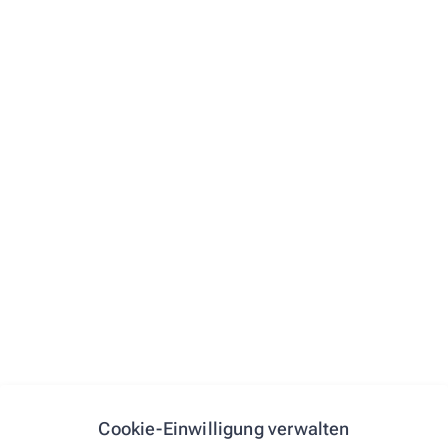
umfangreichen Leistungen, durch die wir Ihnen täglich
zur Seite stehen.
Krankenpflege
Patienten individuelle Wochenblister
Kompressionsstrümpfe
Diabetiker-Versorgung
Inkontinenzversorgung
Hautpflege & Kosmetik
Roche Posay
Eucerin
medipharma cosmetics Olivenöl
DermaSel
Alternative Therapie
Homöopathie
Cookie-Einwilligung verwalten
Pflanzl. Arzneimittel