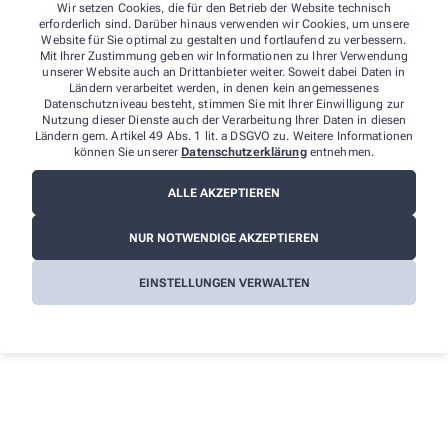
Wir setzen Cookies, die für den Betrieb der Website technisch
Arznei-Tees
erforderlich sind. Darüber hinaus verwenden wir Cookies, um unsere
Website für Sie optimal zu gestalten und fortlaufend zu verbessern.
Für die Kleinen
Mit Ihrer Zustimmung geben wir Informationen zu Ihrer Verwendung
unserer Website auch an Drittanbieter weiter. Soweit dabei Daten in
Warmies Wärmetiere
Ländern verarbeitet werden, in denen kein angemessenes
Datenschutzniveau besteht, stimmen Sie mit Ihrer Einwilligung zur
Nutzung dieser Dienste auch der Verarbeitung Ihrer Daten in diesen
Alle Leistungen
Ländern gem. Artikel 49 Abs. 1 lit. a DSGVO zu. Weitere Informationen
können Sie unserer
Datenschutzerklärung
entnehmen.
ALLE AKZEPTIEREN
Wir sind für Sie da - vor Ort und digital
NUR NOTWENDIGE AKZEPTIEREN
Unsere Apotheke steht nicht nur als vertrauenswürdiger
EINSTELLUNGEN VERWALTEN
Ort in Ihrer Nachbarschaft, sondern auch als digitaler
Begleiter zur Verfügung. Vor Ort bieten wir Ihnen eine
persönliche Beratung und Betreuung an. Online stehen
wir Ihnen mit derselben Expertise und Fürsorge zur
Verfügung. In beiden Dimensionen, physisch und
digital, bleiben wir Ihr verlässlicher Partner in allen
Gesundheitsfragen.